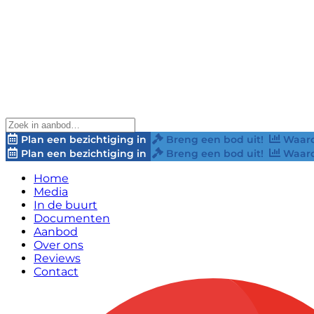
Plan een bezichtiging in
Breng een bod uit!
Waard
Plan een bezichtiging in
Breng een bod uit!
Waard
Home
Media
In de buurt
Documenten
Aanbod
Over ons
Reviews
Contact