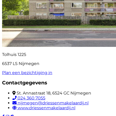
Tolhuis 1225
6537 LS Nijmegen
Plan een bezichtiging in
Contactgegevens
St. Annastraat 18, 6524 GC Nijmegen
024 360 7055
nijmegen@driessenmakelaardij.nl
www.driessenmakelaardij.nl