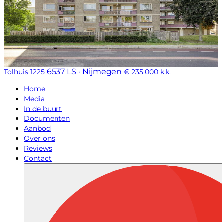
6537 LS · Nijmegen
Tolhuis 1225
€ 235.000 k.k.
Home
Media
In de buurt
Documenten
Aanbod
Over ons
Reviews
Contact