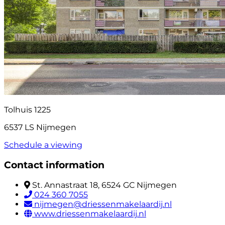
Tolhuis 1225
6537 LS Nijmegen
Schedule a viewing
Contact information
St. Annastraat 18, 6524 GC Nijmegen
024 360 7055
nijmegen@driessenmakelaardij.nl
www.driessenmakelaardij.nl