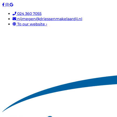
024 360 7055
nijmegen@driessenmakelaardij.nl
To our website ›